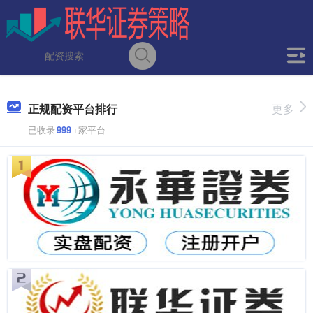
正规配资平台排行
更多
已收录
999
+家平台