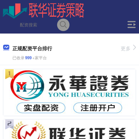
正规配资平台排行
更多
已收录
999
+家平台