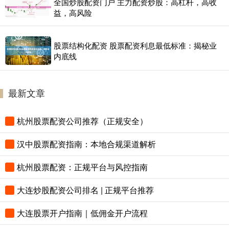
全国炒股配资门户 主力配资炒股：高杠杆，高收
益，高风险
股票结构化配资 股票配资利息最低标准：揭秘业
内底线
最新文章
杭州股票配资公司推荐（正规安全）
汉中股票配资指南：本地合规渠道解析
杭州股票配资：正规平台与风控指南
大连炒股配资公司排名 | 正规平台推荐
大连股票开户指南｜低佣金开户流程